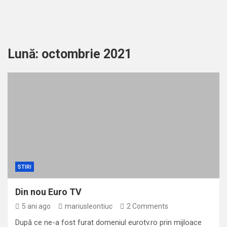
Lună:
octombrie 2021
STIRI
Din nou Euro TV
5 ani ago
mariusleontiuc
2 Comments
După ce ne-a fost furat domeniul eurotv.ro prin mijloace