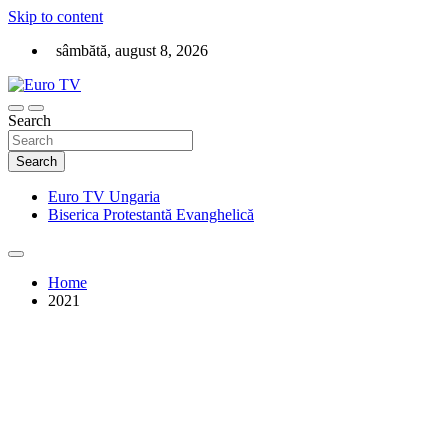
Skip to content
sâmbătă, august 8, 2026
Televiziune creștină on-line Keresztény televízió online
Search
Euro TV
Search
Euro TV Ungaria
Biserica Protestantă Evanghelică
Home
2021